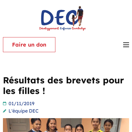
Aller
au
contenu
Associat
(Pressez
Dévelop
Entrée)
Enfance
Faire un don
Cambod
Résultats des brevets pour
les filles !
01/11/2019
L'équipe DEC