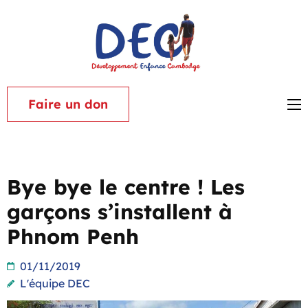
Aller
au
contenu
Associat
(Pressez
Dévelop
Entrée)
Enfance
Faire un don
Cambod
Bye bye le centre ! Les
garçons s’installent à
Phnom Penh
01/11/2019
L'équipe DEC