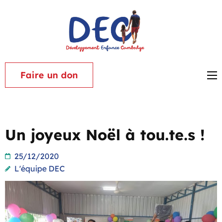
Aller
au
contenu
Associat
(Pressez
Dévelop
Entrée)
Enfance
Faire un don
Cambod
Un joyeux Noël à tou.te.s !
25/12/2020
L'équipe DEC