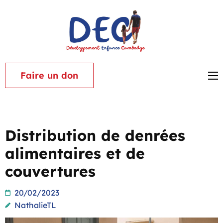
Aller
au
contenu
Associat
(Pressez
Dévelop
Entrée)
Enfance
Faire un don
Cambod
Distribution de denrées
alimentaires et de
couvertures
20/02/2023
NathalieTL