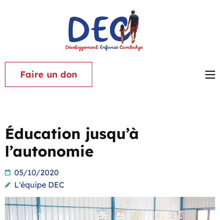
Aller
au
contenu
Associat
(Pressez
Dévelop
Entrée)
Enfance
Faire un don
Cambod
Éducation jusqu’à
l’autonomie
05/10/2020
L'équipe DEC